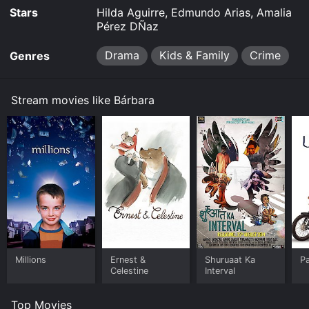
Stars
Hilda Aguirre, Edmundo Arias, Amalia
Pérez DÑaz
Drama
Kids & Family
Crime
Genres
Stream movies like Bárbara
Millions
Ernest &
Shuruaat Ka
P
Celestine
Interval
Top Movies