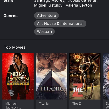
Stars
Santiago Asorey, Nicolás de Terán,
Miguel Krstulovi, Valeria Leyton
Adventure
Genres
Art House & International
Western
Top Movies
Michael
Titanic
The Z
S
Jackson:
W