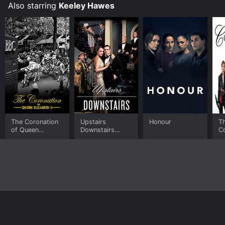
Also starring
Keeley Hawes
The Coronation
Upstairs
Honour
Th
of Queen
Downstairs
C
Elizabeth II
(2011)
Home
Top Shows
Top Movies
About
© 2026 Yidio LLC
Privacy Policy
Terms of Use