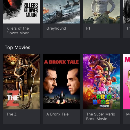
Killers of the
Greyhound
F1
T
Flower Moon
Top Movies
The Z
A Bronx Tale
The Super Mario
Me
Bros. Movie