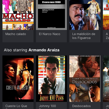
Macho calado
El Narco Naco
La maldición de
A 
los Figueroa
Z
Also starring
Armando Araiza
Cueste Lo Que
Johnny 100
Desbocados
J