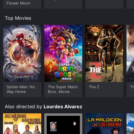
Flower Moon
Top Movies
Spider-Man: No
The Super Mario
The Z
Ti
Way Home
Bros. Movie
Also directed by
Lourdes Alvarez