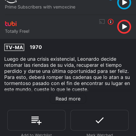
Prime Subscribers with vemoxcine
Totally Free!
1970
TV-MA
Luego de una crisis existencial, Leonardo decide
retomar las riendas de su vida, recuperar el tiempo
perdido y darse una última oportunidad para ser feliz.
Para esto, deberá romper las cadenas que lo atan a su
tormentoso pasado con el fin de encontrar su lugar en
este mundo, cueste lo que le cueste.
Read more
Cueste Lo Que Cueste is an Drama movie that was
released in 1970 and has a run time of 1 hr 27 min.
Where do I stream Cueste Lo Que Cueste online?
Cueste Lo Que Cueste is available to watch free on
Tubi TV and stream, download on demand at Prime
online. Some platforms allow you to rent Cueste Lo