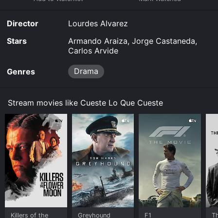
Que Cueste for a limited time or purchase the movie
and download it to your device.
Director
Lourdes Alvarez
Stars
Armando Araiza, Jorge Castaneda,
Carlos Arvide
Drama
Genres
Stream movies like Cueste Lo Que Cueste
Killers of the
Greyhound
F1
T