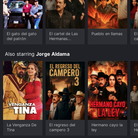
El gato del gato
El cartel de Las
Pueblo en llamas
El
del patrón
Hermanas
c
Beltrán
Also starring
Jorge Aldama
La Venganza De
El regreso del
Hermano cayo la
El
Tina
campero 3
ley
H
Be