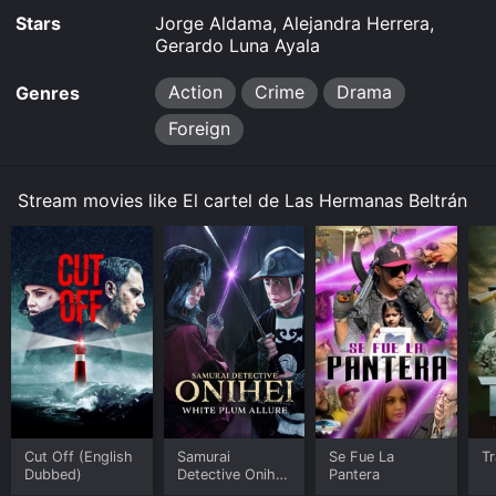
Stars
Jorge Aldama, Alejandra Herrera,
Gerardo Luna Ayala
Action
Crime
Drama
Genres
Foreign
Stream movies like El cartel de Las Hermanas Beltrán
Cut Off (English
Samurai
Se Fue La
T
Dubbed)
Detective Onihei:
Pantera
White Plum