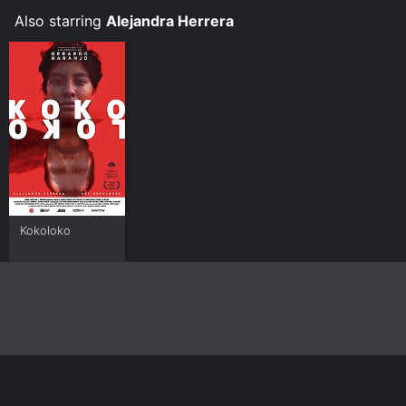
Also starring
Alejandra Herrera
Kokoloko
Home
Top Shows
Top Movies
About