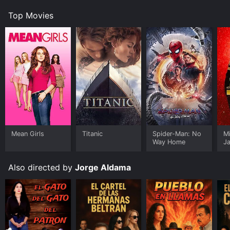
Allure
Top Movies
Mean Girls
Titanic
Spider-Man: No
M
Way Home
J
U
Also directed by
Jorge Aldama