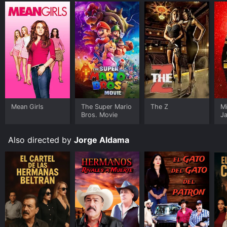
Mean Girls
The Super Mario
The Z
M
Bros. Movie
J
U
Also directed by
Jorge Aldama