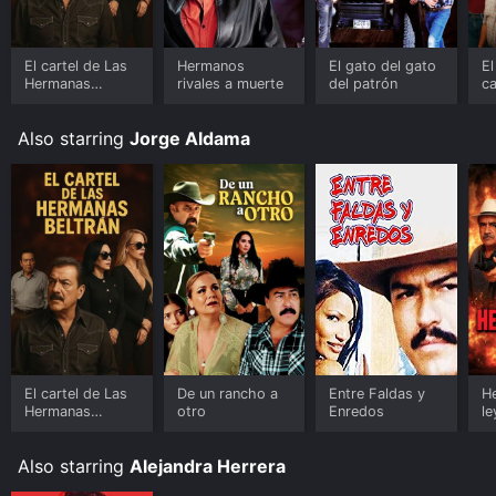
El cartel de Las
Hermanos
El gato del gato
El
Hermanas
rivales a muerte
del patrón
c
Beltrán
Also starring
Jorge Aldama
El cartel de Las
De un rancho a
Entre Faldas y
H
Hermanas
otro
Enredos
le
Beltrán
Also starring
Alejandra Herrera