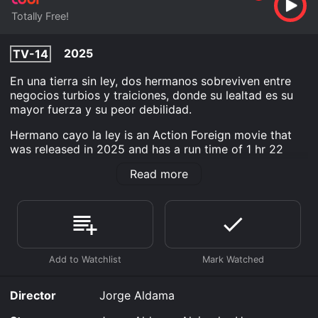
Totally Free!
2025
TV-14
En una tierra sin ley, dos hermanos sobreviven entre
negocios turbios y traiciones, donde su lealtad es su
mayor fuerza y su peor debilidad.
Hermano cayo la ley is an Action Foreign movie that
was released in 2025 and has a run time of 1 hr 22
min.
Read more
Where do I stream Hermano cayo la ley online?
Hermano cayo la ley is available to watch free on Tubi
TV and stream, download on demand at online. Some
platforms allow you to rent Hermano cayo la ley for a
limited time or purchase the movie and download it to
your device.
Director
Jorge Aldama