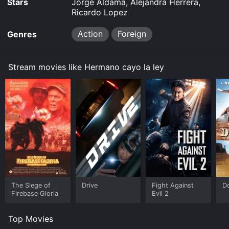
Stars
Jorge Aldama, Alejandra Herrera,
Ricardo Lopez
Action
Foreign
Genres
Stream movies like Hermano cayo la ley
The Siege of
Drive
Fight Against
D
Firebase Gloria
Evil 2
Top Movies