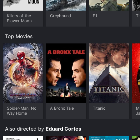
Killers of the
Greyhound
F1
T
Flower Moon
Top Movies
Spider-Man: No
A Bronx Tale
Titanic
M
Way Home
J
U
Also directed by
Eduard Cortes