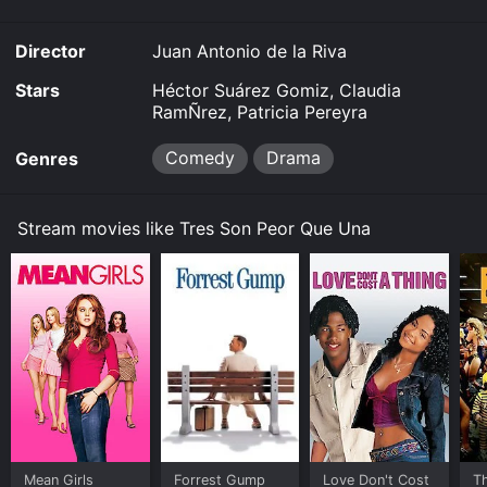
Director
Juan Antonio de la Riva
Stars
Héctor Suárez Gomiz, Claudia
RamÑrez, Patricia Pereyra
Comedy
Drama
Genres
Stream movies like Tres Son Peor Que Una
Mean Girls
Forrest Gump
Love Don't Cost
Th