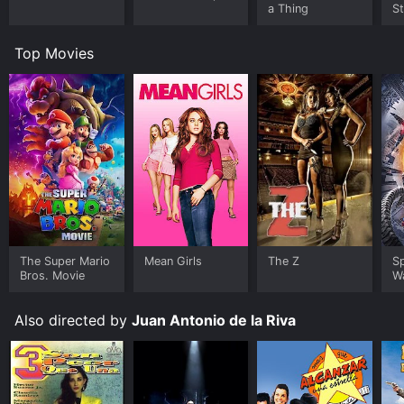
a Thing
St
Top Movies
The Super Mario
Mean Girls
The Z
S
Bros. Movie
W
Also directed by
Juan Antonio de la Riva