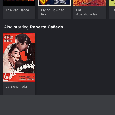
The Red Dance
Flying Down to
Las
L
Rio
Abandonadas
Also starring
Roberto Cañedo
La Bienamada