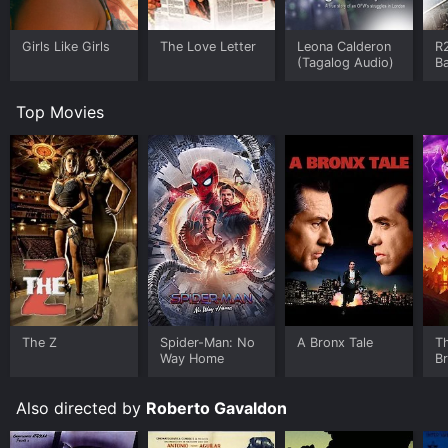
Girls Like Girls
The Love Letter
Leona Calderon
R2
(Tagalog Audio)
B
Top Movies
The Z
Spider-Man: No
A Bronx Tale
T
Way Home
B
Also directed by
Roberto Gavaldon