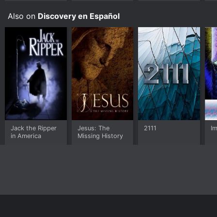
Also on
Discovery en Español
Jack the Ripper
Jesus: The
2111
Im
in America
Missing History
Home
Top Shows
Top Movies
About