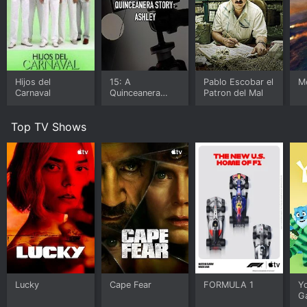
Hijos del
15: A
Pablo Escobar el
M
Carnaval
Quinceanera
Patron del Mal
Story
Top TV Shows
Lucky
Cape Fear
FORMULA 1
Y
G